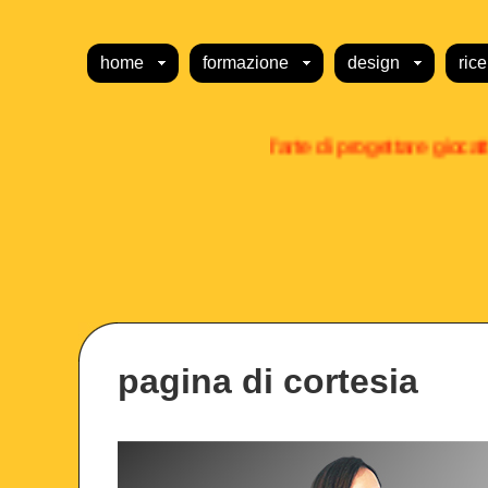
home
formazione
design
ric
pagina di cortesia